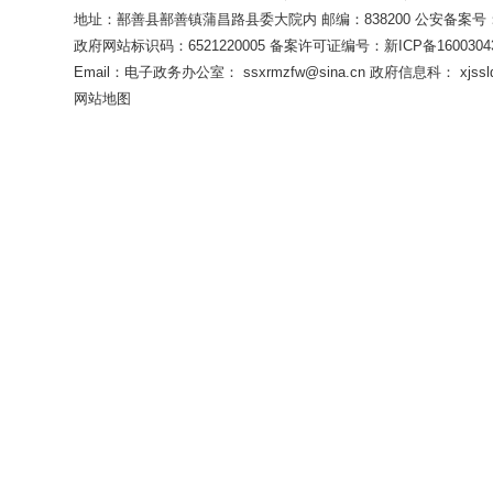
地址：鄯善县鄯善镇蒲昌路县委大院内 邮编：838200
公安备案号：65
政府网站标识码：6521220005
备案许可证编号：新ICP备16003043
相关链接：
关于
Email：电子政务办公室： ssxrmzfw@sina.cn 政府信息科： xjsslq
网站地图
施办法》的通知 