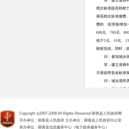
答：建立缴费
档次标准提高和财
择高档次标准缴费
费的，按照每增加
600
元、
700
元、
80
低于
5
元、
10
元、
1
财政负担。同时，
问：参加城乡
答：建立丧葬
月基础养老金标准
问：城乡居民
答：落实贫困
财政承担。
政策解读单位
Copyright ◎2007-2008 All Rights Reserved 鄯善县人民政府网
开办单位：鄯善县人民政府 主办单位：鄯善县人民政府办公室
政策咨询电话：09
承办单位：鄯善县信息服务中心（电子政务服务中心）