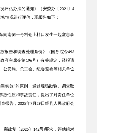
情况评估办法的通知》（安委办〔
〕
2021
4
落实情况进行评估，现报告如下：
车间南侧一号料仓上料口发生一起窒息事
事故报告和调查处理条例》（国务院令
493
民政府主席令第
号）有关规定，经报请
196
、公安局、总工会、纪委监委等相关单位
注重实效”的原则，通过现场勘验、调查取
事故性质和事故责任，提出了对责任单位
调查报告，
年
月
日经县人民政府会
2025
7
29
》
鄯政复〔
〕
号
要求，评估组对
(
2025
142
)