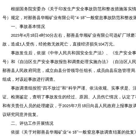
根据国务院安委办《关于印发生产安全事故防范和整改措施落实
号）规定，对鄯善县华顺矿业有限公司“
·
”一般窒息事故防范和整改
4
18
一、事故基本情况
年
月
日
时
分左右，鄯善县华顺矿业有限公司选矿厂球磨
2025
4
18
4
50
故，造成
人受伤，经抢救无效死亡，直接经济损失
万元。
1
104
事故发生后，依据《中华人民共和国安全生产法》、《生产安全
号）和《自治区生产安全事故报告和调查处理实施办法》（自治区人
鄯善县人民政府同意，成立由县分管领导任组长，成员由县应急管理局
组成，对该起事故进行调查。
事故调查组按照
“四不放过”和“科学严谨、依法依规、实事求是、
证、检测鉴定，查明了事故发生的经过、原因、人员伤亡情况，认定了
和有关责任人员的处理建议，于
年
月
日向县人民政府上报事故
2025
7
18
议研究同意并批复。
二、评估工作开展情况
依据《关于对鄯善县华顺矿业
“
·
”一般窒息事故调查结案的批复
4
18