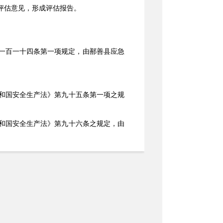
评估意见，形成评估报告。
一百一十四条第一项规定，由鄯善县应急
和国安全生产法》第九十五条第一项之规
和国安全生产法》第九十六条之规定，由
钟长鸣，切实堵塞安全管理漏洞，严防同
理人员、岗位员工安全职责，签订安全生
执行与现场落地，杜绝有章不循、管理松