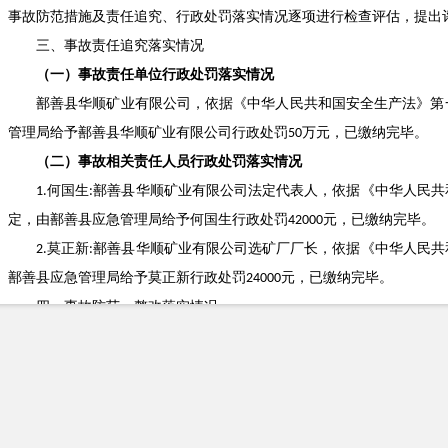
事故防范措施及责任追究、行政处罚落实情况逐项进行检查评估，提出
三、事故责任追究落实情况
（一）事故责任单位行政处罚落实情况
鄯善县华顺矿业有限公司，依据《中华人民共和国安全生产法》第
管理局给予鄯善县华顺矿业有限公司行政处罚
万元，已缴纳完毕。
50
（二）事故相关责任人员行政处罚落实情况
何国生
鄯善县华顺矿业有限公司法定代表人，依据《中华人民共
1.
:
定，由鄯善县应急管理局给予何国生行政处罚
元，已缴纳完毕。
42000
莫正新
鄯善县华顺矿业有限公司选矿厂厂长，依据《中华人民共
2.
:
鄯善县应急管理局给予莫正新行政处罚
元，已缴纳完毕。
24000
四、事故防范、整改落实情况
（一）事故责任单位落实整改措施情况
鄯善县华顺矿业有限公司为深刻吸取本次事故教训，举一反三、警
类事故再次发生，一是严格落实全员安全生产责任制，层层压实各级管
产目标责任书。修订完善安全管理制度、岗位安全操作规程，严格制度