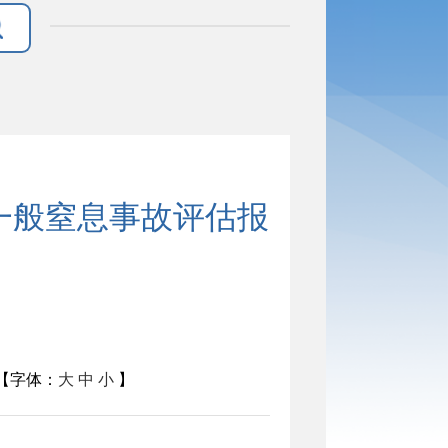
”一般窒息事故评估报
字体：
大
中
小
】