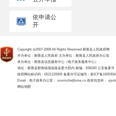
(
八
)
完成
三、内设机
依申请公
（一）办公
开
稿起草、信访、
和直属单位的党
拟订人才队伍建
Copyright ◎2007-2008 All Rights Reserved 鄯善县人民政府网
评审等工作；
开办单位：鄯善县人民政府 主办单位：鄯善县人民政府办公室
生、后勤保障工
承办单位：鄯善县信息服务中心（电子政务服务中心）
（二）规划
地址：鄯善县鄯善镇蒲昌路县委大院内 邮编：838200
公安备案号：65
政府网站标识码：6521220005
备案许可证编号：新ICP备16003043
集散中心和旅游
Email：电子政务办公室： ssxrmzfw@sina.cn 政府信息科： xjsslq
动文化、体育
网站地图
设；
组织申报实
工作；
拟订旅游
旅游行业信息化
（三）宣传