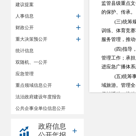
监管县级重点文
建议提案
的保护、传承。
人事信息
(
三
)
统筹
财政公开
训练、体育竞赛
重大决策预公开
服务管理，推动
(
四
)
指导
统计信息
管理工作；承担
双随机、一公开
进应急广播体系
应急管理
(
五
)
统筹
重点领域信息公开
域旅游。管理全
促销活动。推动
法治政府建设年度报告
(
六
)
指导
公共企事业单位信息公开
市场综合执法，
(
七
)
宣传
政府信息
修规划；编制文
公开年报