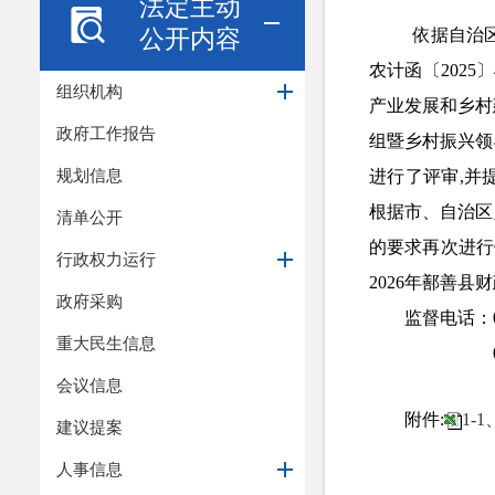
法定主动
公开内容
依据
自治
农计函
〔
20
25
〕
组织机构
产业发展和乡村
政府工作报告
组
暨乡村振兴
领
规划信息
进行了
评审
,
并
根据市、自治区
清单公开
的要求再次进行
行政权力运行
2026年鄯善
政府采购
监督电话：
重大民生信息
会议信息
附件
:
1-
建议提案
人事信息