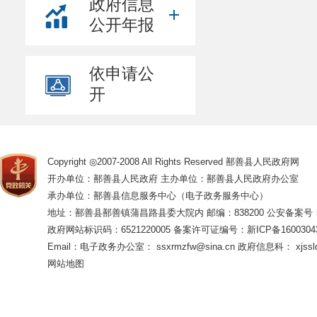
政府信息
31、鄯善县融
公开年报
32、鄯善县市
33、鄯善县双
依申请公
34、鄯善县司
开
35、鄯善县统
36、鄯善县吐峪沟
37、鄯善县文化体
Copyright ◎2007-2008 All Rights Reserved 鄯善县人民政府网
38、鄯善县育
开办单位：鄯善县人民政府 主办单位：鄯善县人民政府办公室
39、鄯善县
承办单位：鄯善县信息服务中心（电子政务服务中心）
40、鄯善县
地址：鄯善县鄯善镇蒲昌路县委大院内 邮编：838200
公安备案号：65
41、鄯善县中
政府网站标识码：6521220005
备案许可证编号：新ICP备16003043
Email：电子政务办公室： ssxrmzfw@sina.cn 政府信息科： xjsslq
42、鄯善县中
网站地图
43、鄯善县总
44、新疆鄯善
45、政协鄯