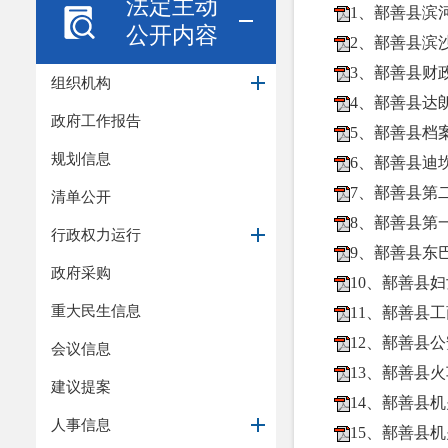
法定主动
1、鄯善县滨
公开内容
2、鄯善县滨沙
3、鄯善县财政
组织机构
4、鄯善县达
政府工作报告
5、鄯善县档案
规划信息
6、鄯善县迪
7、鄯善县第二
清单公开
8、鄯善县第一
行政权力运行
9、鄯善县东
政府采购
10、鄯善县妇
重大民生信息
11、鄯善县工
12、鄯善县公
会议信息
13、鄯善县火
建议提案
14、鄯善县
人事信息
15、鄯善县