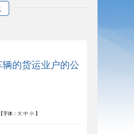
车辆的货运业户的公
字体：
大
中
小
】