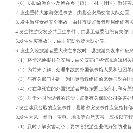
（
6）协助旅游企业及所在乡（镇）、
村（社区）
做好善
2. 发生重特大旅游交通事故，由县公安局交警大队处置
3. 发生游客食品安全事故，由县市场
监督
管
理
局组织有
4.发生旅游突发公共卫生事件，由县卫健委组织有关部
5.发生火灾事故时，由县消防救援大队处置。
6. 发生入境旅游者重大伤亡事故时，县旅游突发事件
（
1）将情况通报县公安局，由公安部门将情况通知相关
（
2）为前来了解、处理事故的外国领事馆人员和组团单
（
3）与有关部门协调，为国际急救组织前来参与对在国
（
4）对在华死亡的外国旅游者严格按照上级部门和有关
（
5）对于外国旅游者的赔偿，督促有关保险公司妥善处
7.发生涉及台胞的应急事件，县旅游突发事件应急指挥
8.发生大风、暴雨、雷电、地质等自然灾害，应按以下
（
1）及时了解灾害动态，要求各旅游企业做好预防准备