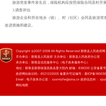
旅游突发事件发生后，保险机构应按照保险合同及时开
3.调查评估
旅游企业和所在地乡（镇）、
村（社区）
会同县旅游突
改进措施和建议。
Copyright ◎2007-2008 All Rights Reserved 鄯善县人民政府网
开办单位：鄯善县人民政府 主办单位：鄯善县人民政府办公室
承办单位：鄯善县信息服务中心（电子政务服务中心）
地址：鄯善县鄯善镇蒲昌路县委大院内 邮编：838200
公安备案号：6
政府网站标识码：6521220005
备案许可证编号：新ICP备160030
Email：电子政务办公室： ssxrmzfw@sina.cn 政府信息科： xjsslq
网站地图