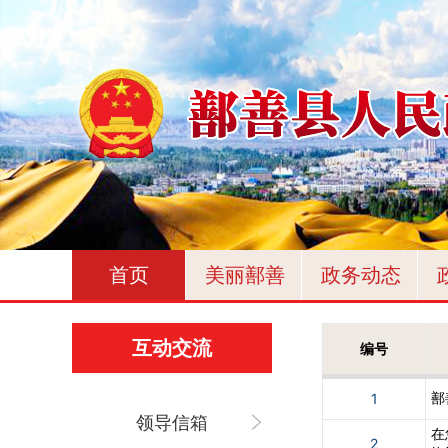
首页
美丽鄯善
政务动态
互动交流
编号
鄯
1
领导信箱
在
2