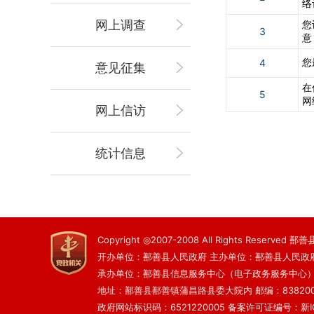
络
网上调查
您
3
意
您
4
意见征集
在
5
网
网上信访
统计信息
Copyright ◎2007-2008 All Rights Reserved
开办单位：鄯善县人民政府 主办单位：鄯善县人民政
承办单位：鄯善县信息服务中心（电子政务服务中心
地址：鄯善县鄯善镇蒲昌路县委大院内 邮编：83820
政府网站标识码：6521220005
备案许可证编号：新ICP