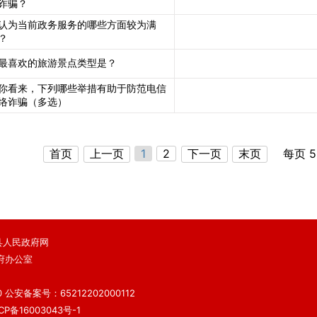
诈骗？
认为当前政务服务的哪些方面较为满
？
最喜欢的旅游景点类型是？
你看来，下列哪些举措有助于防范电信
络诈骗（多选）
首页
上一页
1
2
下一页
末页
每页 5
 鄯善县人民政府网
府办公室
）
0
公安备案号：65212202000112
备16003043号-1