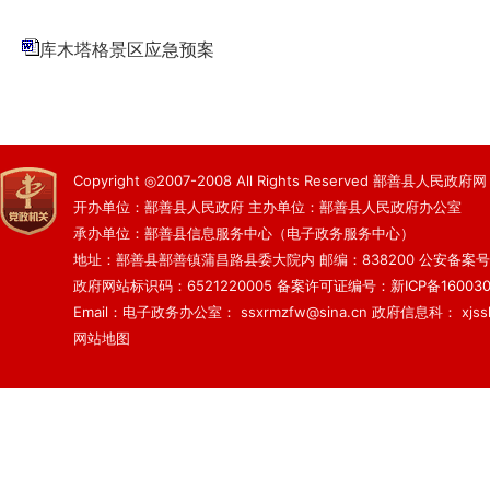
库木塔格景区应急预案
Copyright ◎2007-2008 All Rights Reserved 鄯善县人民政府网
开办单位：鄯善县人民政府 主办单位：鄯善县人民政府办公室
承办单位：鄯善县信息服务中心（电子政务服务中心）
地址：鄯善县鄯善镇蒲昌路县委大院内 邮编：838200
公安备案号：6
政府网站标识码：6521220005
备案许可证编号：新ICP备160030
Email：电子政务办公室： ssxrmzfw@sina.cn 政府信息科： xjsslq
网站地图