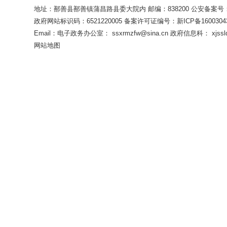
展的项目和外出务
地址：鄯善县鄯善镇蒲昌路县委大院内 邮编：838200
公安备案号：65
乡村特色优势产业
政府网站标识码：6521220005
备案许可证编号：新ICP备16003043
扶，解决农产品“
Email：电子政务办公室： ssxrmzfw@sina.cn 政府信息科： xjsslq
齐必要的农村人居
网站地图
运等小型公益性生
国有林场巩固发展
三是《实施细
坚成果同乡村振兴
四是《实施细
障。
五是《实施细
和实施、资金管理
六是《实施细
七是《实施细
八是《实施细
展脱贫攻坚成果工