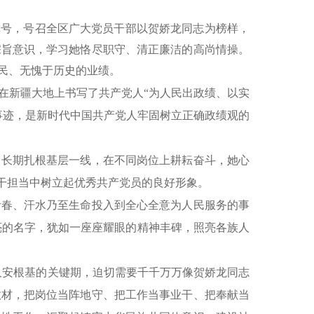
称号，号召全区广大党员干部以贺娇龙同志为榜样，
宗旨意识，学习她恪尽职守、清正廉洁的高尚情操。
民、无愧于历史的业绩。
在新疆大地上书写了共产党人
“为人民出政绩、以实
事迹，是新时代中国共产党人牢固树立正确政绩观的
长期扎根基层一线，在不同岗位上耕耘奋斗，她心
实干担当中树立起优秀共产党员的良好形象。
春、汗水乃至生命投入到全心全意为人民服务的事
响亮的名字，犹如一座座耀眼的精神丰碑，照亮各族人
治久安根基的关键期，迫切需要千千万万像贺娇龙同志
教材，把岗位当阵地守、把工作当事业干、把奉献当