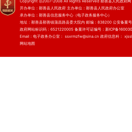
Copyright ◎2007-2008 All Rights Reserved 鄯善县人民政府网
开办单位：鄯善县人民政府 主办单位：鄯善县人民政府办公室
承办单位：鄯善县信息服务中心（电子政务服务中心）
地址：鄯善县鄯善镇蒲昌路县委大院内 邮编：838200
公安备案号：6
政府网站标识码：6521220005
备案许可证编号：新ICP备160030
Email：电子政务办公室： ssxrmzfw@sina.cn 政府信息科： xjsslq
网站地图