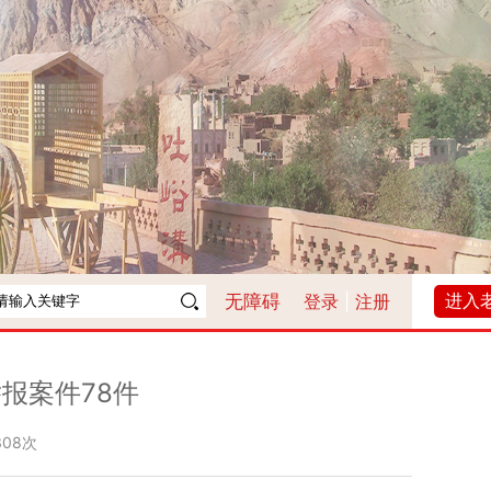
进入
无障碍
登录
|
注册
报案件78件
308次