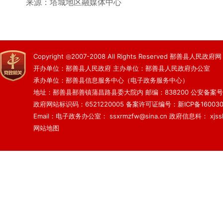
来源：塔城地区融媒体中心
Copyright ◎2007-2008 All Rights Reserved 鄯善县人民政府网
开办单位：鄯善县人民政府 主办单位：鄯善县人民政府办公室
承办单位：鄯善县信息服务中心（电子政务服务中心）
地址：鄯善县鄯善镇蒲昌路县委大院内 邮编：838200
公安备案号：6
政府网站标识码：6521220005
备案许可证编号：新ICP备160030
Email：电子政务办公室： ssxrmzfw@sina.cn 政府信息科： xjsslq
网站地图