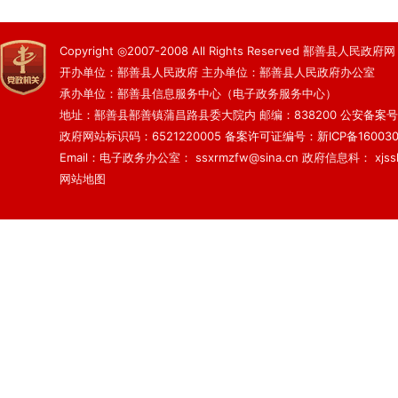
Copyright ◎2007-2008 All Rights Reserved 鄯善县人民政府网
开办单位：鄯善县人民政府 主办单位：鄯善县人民政府办公室
承办单位：鄯善县信息服务中心（电子政务服务中心）
地址：鄯善县鄯善镇蒲昌路县委大院内 邮编：838200
公安备案号：6
政府网站标识码：6521220005
备案许可证编号：新ICP备160030
Email：电子政务办公室： ssxrmzfw@sina.cn 政府信息科： xjsslq
网站地图