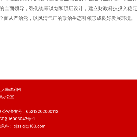
的全面领导，强化统筹谋划和顶层设计，建立财政科技投入稳
全面从严治党，以风清气正的政治生态引领形成良好发展环境。
 鄯善县人民政府网
府办公室
）
0
公安备案号：65212202000112
备16003043号-1
科： xjsslql@163.com