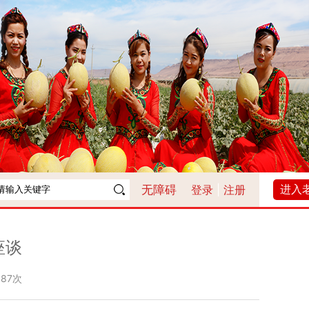
进入
无障碍
登录
|
注册
座谈
187次