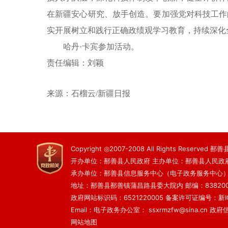
在新疆安心研究、放手创造。要加强党对科技工作
实开展树立和践行正确政绩观学习教育，持续深化
哈丹
·卡宾参加活动。
责任编辑：刘颖
来源：
石榴云
/新疆日报
Copyright ◎2007-2008 All Rights Reserved
开办单位：鄯善县人民政府 主办单位：鄯善县人民政
承办单位：鄯善县信息服务中心（电子政务服务中心
地址：鄯善县鄯善镇蒲昌路县委大院内 邮编：83820
政府网站标识码：6521220005
备案许可证编号：新ICP
Email：电子政务办公室： ssxrmzfw@sina.cn 政府信息
网站地图