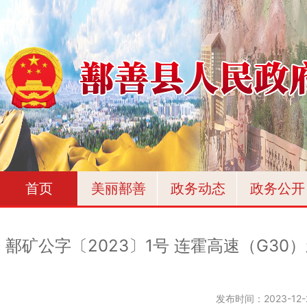
首页
美丽鄯善
政务动态
政务公开
鄯矿公字〔2023〕1号 连霍高速（G3
发布时间：
2023-12-