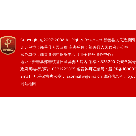
Copyright ◎2007-2008 All Rights Reserved 鄯善县人民政府网
开办单位：鄯善县人民政府 主办单位：鄯善县人民政府办公室
承办单位：鄯善县信息服务中心（电子政务服务中心）
地址：鄯善县鄯善镇蒲昌路县委大院内 邮编：838200
公安备案号：6
政府网站标识码：6521220005
备案许可证编号：新ICP备160030
Email：电子政务办公室： ssxrmzfw@sina.cn 政府信息科： xjsslq
网站地图