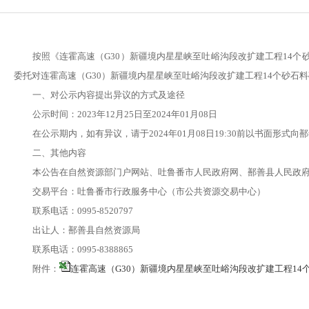
按照《连霍高速（
G30
）新疆境内星星峡至吐峪沟段改扩建工程
14
个
委托对连霍高速（
G30
）新疆境内星星峡至吐峪沟段改扩建工程
14
个砂石料
一、对公示内容提出异议的方式及途径
公示时间：
2023
年
12
月
25
日至
2024
年
01
月
08
日
在公示期内，如有异议，请于
2024
年
01
月
08
日
19:30
前以书面形式向鄯
二、其他内容
本公告在自然资源部门户网站、吐鲁番市人民政府网、鄯善县人民政
交易平台：吐鲁番市行政服务中心（市公共资源交易中心）
联系电话：
0995-8520797
出让人：鄯善县自然资源局
联系电话：
0995-8388865
附件：
连霍高速（G30）新疆境内星星峡至吐峪沟段改扩建工程1