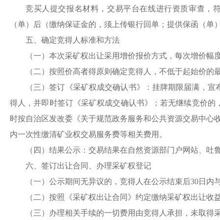
竞买人提交报名材料，交易平台在线进行资质审查，
（单）后（缴纳保证金的，须上传银行回单；提供保函（单
五、确定竞得人标准和方法
（一）本次
采
矿权出让采用增价报价方式，每次增价幅
（二）按照价高者得原则确定竞得人，不低于起始价的
（三）签订《
采
矿权成交确认书》：挂牌期限届满，宣
得人，并即时签订《
采
矿权成交确认书》；若无继续竞价的
时按自治区发改委《关于规范政务服务和公共资源交易中心
内一次性缴清矿业权交易服务费等相关费用。
（四）结果公示：交易结果在自然资源部门户网站、吐
六、签订出让合同、办理
采
矿权登记
（一）公示期间无异议的，竞得人在公示结束后
30日内
（二）按照《
采
矿权出让合同》约定缴纳
采
矿权出让收
（三）办理相关手续的一切费用由竞得人承担，未取得