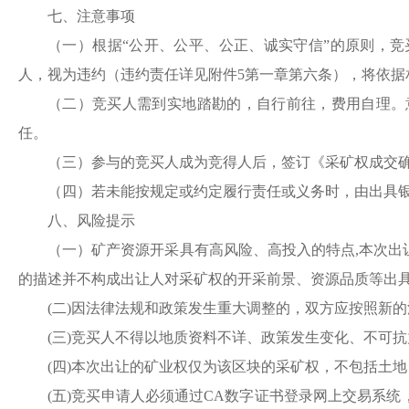
七、注意事项
（一）
根据
“公开、公平、公正、诚实守信”的原则，
人，视为违约（违约责任详见附件5第一章第六条），将依据
（二）
竞买人需到实地踏勘的，自行前往，费用自理。
任。
（
三
）参与的竞买人成为竞得人后，签订《
采
矿权成交
（四）若未能按规定或约定履行责任或义务时，由出具
八、风险提示
（一）矿产资源开采具有高风险、高投入的特点
,本次
的描述并不构成出让人对采矿权的开采前景、资源品质等出
(二)因法律法规和政策发生重大调整的，双方应按照新
(三)竞买人不得以地质资料不详、政策发生变化、不可
(四)本次出让的矿业权仅为该区块的
采
矿权，不包括土地
(五)竞买申请人必须通过CA数字证书登录网上交易系