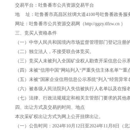
交易平台：吐鲁番市公共资源交易平台
地
址：吐鲁番市高昌区丝绸大道
4100号吐鲁番政务服
网址：吐鲁番市公共资源交易网（
http://ggzy.tlfzw.cn ）
三、竞买人资格条件
（一）中华人民共和国境内市场监督管理部门登记注册
（二）独立法人，不接受联合体竞买。
（三）竞买人
未被列入全国矿业权人勘查开采信息公示
（四）未被
“信用中国”网站列入“严重失信主体名单”“
（五）未被
“国家企业信用信息公示系统”列入“经营异常
（六）被各级人民法院列入失信被执行人名单以及在报
（七）法律、行政法规规定和相关主管部门要求的其他
四、出让方式及交易的时间、地点
本次
采
矿权出让方式为网上公开挂牌出让。
（一）公告时间：
202
4
年
10
月
12
日至
202
4
年
11
月
8
日（北