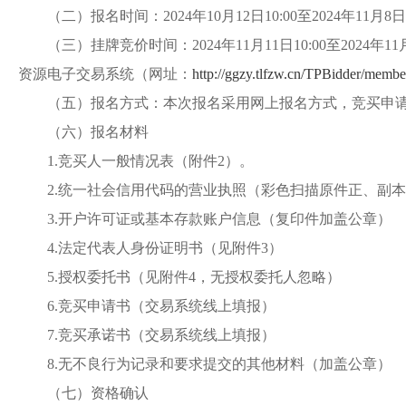
（二）报名时间：
202
4
年
10
月
12
日
10
:
0
0至202
4
年
11
月
8
日
（三）挂牌竞价时间：
202
4
年
11
月
11
日
10
:
0
0至202
4
年
11
资源电子交易系统（网址：
http://ggzy.tlfzw.cn/T
（
五
）报名方式：本次报名采用网上报名方式，竞买申
（
六
）报名材料
1.竞买人一般情况表（附件2）。
2.
统一社会信用代码的营业执照（彩色扫描原件正、副本
3.开户许可证或基本存款账户信息（复印件加盖公章）
4
.法定代表人身份证明
书
（见附件
3）
5
.授权委托书（见附件4，无授权委托人忽略）
6
.竞买申请书（交易系统线上填报）
7
.竞买承诺书（交易系统线上填报）
8.无不良行为记录和要求提交的其他材料（加盖公章）
（
七
）资格确认