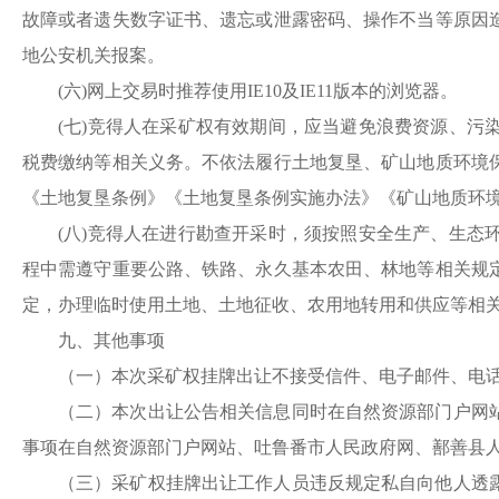
故障或者遗失数字证书、遗忘或泄露密码、操作不当等原因
地公安机关报案。
(六)网上交易时
推荐使用IE
10及IE11版本的浏览器。
(七)竞得人在
采
矿权有效期间，应当避免浪费资源、污
税费缴纳等相关义务。不依法履行土地复垦、矿山地质环境
《土地复垦条例》《土地复垦条例实施办法》《矿山地质环
(八)竞得人在进行勘查开采时，须按照安全生产、生
程中需遵守重要公路、铁路、永久基本农田、林地等相关规
定，办理临时使用土地、土地征收、农用地转用和供应等相
九、其他事项
（一）本次
采
矿权挂牌出让不接受信件、电子邮件、电
（二）本次出让公告相关信息同时在自然资源部门户网
事项在自然资源部门户网站、吐鲁番市人民政府网、
鄯善县
（三）
采
矿权挂牌出让工作人员违反规定私自向他人透