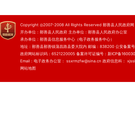
Copyright ◎2007-2008 All Rights Reserved 鄯善县人民政府网
开办单位：鄯善县人民政府 主办单位：鄯善县人民政府办公室
承办单位：鄯善县信息服务中心（电子政务服务中心）
地址：鄯善县鄯善镇蒲昌路县委大院内 邮编：838200
公安备案号：6
政府网站标识码：6521220005
备案许可证编号：新ICP备160030
Email：电子政务办公室： ssxrmzfw@sina.cn 政府信息科： xjsslq
网站地图