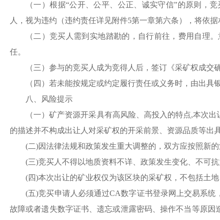
（一）
根据
“公开、公平、公正、诚实守信”的原则，
人，视为违约（违约责任详见附件5第一章第六条），将依据
（二）
竞买人需到实地踏勘的，自行前往，费用自理。
任。
（
三
）参与的竞买人成为竞得人后，签订《
采
矿权成交
（四）若未能按规定或约定履行责任或义务时，由出具
八、风险提示
（一）矿产资源开采具有高风险、高投入的特点
,本次
的描述并不构成出让人对采矿权的开采前景、资源品质等出
(二)因法律法规和政策发生重大调整的，双方应按照新
(三)竞买人不得以地质资料不详、政策发生变化、不可
(四)本次出让的矿业权仅为该区块的
采
矿权，不包括土地
(五)竞买申请人必须通过CA数字证书登录网上交易系
故障或者遗失数字证书、遗忘或泄露密码、操作不当等原因