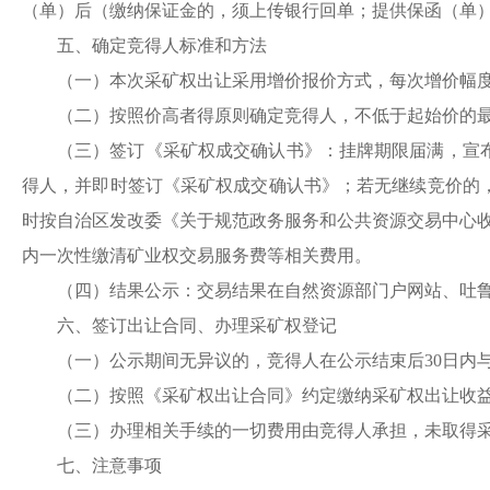
（单）后（缴纳保证金的，须上传银行回单；提供保函（单
五、确定竞得人标准和方法
（一）本次
采
矿权出让采用增价报价方式，每次增价幅
（二）按照价高者得原则确定竞得人，不低于起始价的
（三）签订《
采
矿权成交确认书》：挂牌期限届满，宣
得人，并即时签订《
采
矿权成交确认书》；若无继续竞价的
时按自治区发改委《关于规范政务服务和公共资源交易中心
内一次性缴清矿业权交易服务费等相关费用。
（四）结果公示：交易结果在自然资源部门户网站、吐
六、签订出让合同、办理
采
矿权登记
（一）公示期间无异议的，竞得人在公示结束后
30日内
（二）按照《
采
矿权出让合同》约定缴纳
采
矿权出让收
（三）办理相关手续的一切费用由竞得人承担，未取得
七、注意事项