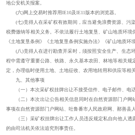
地公安机关报案。
(六)网上交易时推荐用IE10及IE11版本的浏览器。
(七)竞得人在
采
矿权有效期间，应当避免浪费资源、污
税费缴纳等相关义务。不依法履行土地复垦、矿山地质环境
《土地复垦条例》《土地复垦条例实施办法》《矿山地质环
(八)竞得人在进行勘查开采时，须按照安全生产、生
程中需遵守重要公路、铁路、永久基本农田、林地等相关规
定，办理临时使用土地、土地征收、农用地转用和供应等相
九、其他事项
（一）本次
采
矿权挂牌出让不接受信件、电子邮件、电
（二）本次出让公告相关信息同时在自然资源部门户网
事项在自然资源部门户网站、吐鲁番市人民政府网、
鄯善县
（三）
采
矿权挂牌出让工作人员违反规定私自向他人透
的由司法机关依法追究刑事责任。