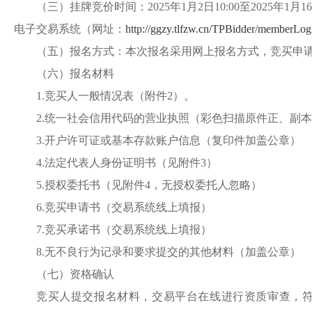
（三）挂牌竞价时间：
202
5
年
1
月
2
日
10
:
0
0至202
5
年
1
月
16
电子交易系统（网址：
http://ggzy.tlfzw.cn/TPBi
（
五
）报名方式：本次报名采用网上报名方式，竞买申
（
六
）报名材料
1.竞买人一般情况表（附件2）。
2.
统一社会信用代码的营业执照（彩色扫描原件正、副本
3.开户许可证或基本存款账户信息（复印件加盖公章）
4
.法定代表人身份证明
书
（见附件
3）
5
.授权委托书（见附件4，无授权委托人忽略）
6
.竞买申请书（交易系统线上填报）
7
.竞买承诺书（交易系统线上填报）
8.无不良行为记录和要求提交的其他材料（加盖公章）
（
七
）资格确认
竞买人提交报名材料，交易平台在线进行资质审查，