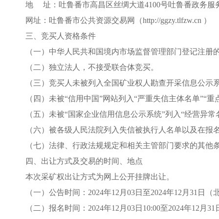
地
址：吐鲁番市高昌区丝绸大道
4100号吐鲁番政务服
网址：吐鲁番市公共资源交易网（
http://ggzy.tlfzw.cn ）
三、竞买人资格条件
（一）中华人民共和国境内市场监督管理部门登记注册
（二）独立法人，不接受联合体竞买。
（三）竞买人
未被列入全国矿业权人勘查开采信息公示
（四）未被
“信用中国”网站列入“严重失信主体名单”“
（五）未被
“国家企业信用信息公示系统”列入“经营异常
（六）被各级人民法院列入失信被执行人名单以及在报
（七）法律、行政法规规定和相关主管部门要求的其他
四、出让方式及交易的时间、地点
本次
采
矿权出让方式为网上公开挂牌出让。
（一）公告时间：
202
4
年
12
月
03
日至
202
4
年
12
月
31
日（
（二）报名时间：
202
4
年
12
月
03
日
10
:
0
0至202
4
年
12
月
31