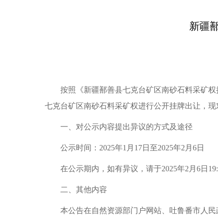
新疆
按照《
新疆鄯善县七克台矿区南砂石料采矿权
七克台矿区南砂石料采矿权
进行公开
挂牌出让，
现
一、对公示内容提出异议的方式及途径
公示时间：
202
5
年
1
月
17
日至
202
5
年
2
月
6
日
在公示期内，如有异议，请于
202
5
年
2
月
6
日
19
:
二、其他内容
本公告在
自然资源部门户网站、吐鲁番市人民