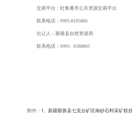
交易平台：
吐鲁番市
公共资源交易
平台
联系电话：
0995-8
185866
出让人：
鄯善县
自然资源局
联系电话：
0995-
8388865
附件：
1、新疆鄯善县七克台矿区南砂石料采矿权挂牌