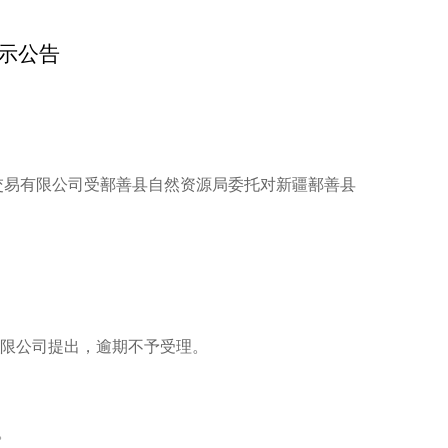
示公告
交易有限公司
受
鄯善县
自然资源局委托
对
新疆鄯善县
限公司
提出，逾期不予受理。
。