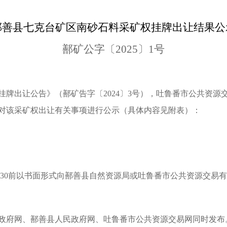
鄯善县七克台矿区南砂石料采矿权挂牌出让结果公
鄯
矿公字〔
202
5
〕
1
号
挂牌出让公告
》
（鄯矿告字〔
2024〕3号）
，
吐鲁番市公共资源
对该
采
矿权出让有关事项进行公示（具体内
容
见附表）
：
30
前以书面
形式
向
鄯善县
自然资源局或
吐鲁番市公共资源交易有
政府网、
鄯善县
人民政府网
、
吐鲁番市公共资源交易网
同时发布