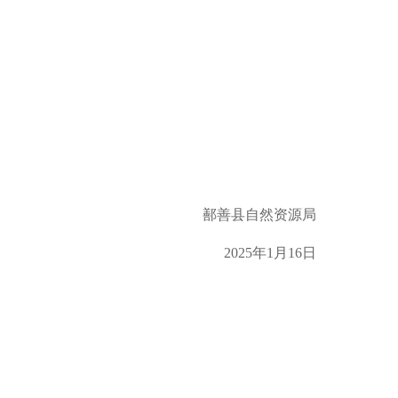
鄯善县自然资源局
202
5
年
1
月
16
日