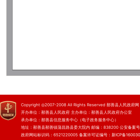
Copyright ◎2007-2008 All Rights Reserved 鄯善县人民政府网
开办单位：鄯善县人民政府 主办单位：鄯善县人民政府办公室
承办单位：鄯善县信息服务中心（电子政务服务中心）
地址：鄯善县鄯善镇蒲昌路县委大院内 邮编：838200
公安备案号：6
政府网站标识码：6521220005
备案许可证编号：新ICP备160030