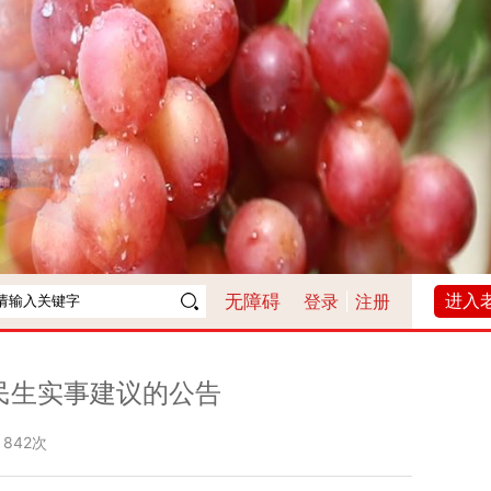
进入
无障碍
登录
|
注册
民生实事建议的公告
：
842次