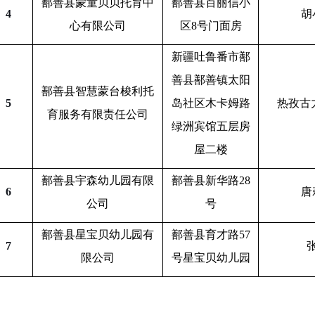
鄯善县蒙童贝贝托育中
鄯善县百丽信小
4
胡
心有限公司
区
8号门面房
新疆吐鲁番市鄯
善县鄯善镇太阳
鄯善县智慧蒙台梭利托
5
岛社区木卡姆路
热孜古
育服务有限责任公司
绿洲宾馆五层房
屋二楼
鄯善县宇森幼儿园有限
鄯善县新华路
28
6
唐
公司
号
鄯善县星宝贝幼儿园有
鄯善县育才路
57
7
限公司
号星宝贝幼儿园