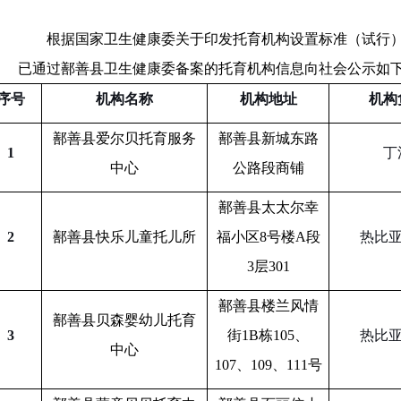
根据国家卫生健康委关于印发托育机构设置标准（试行
已通过鄯善县卫生健康委备案的托育机构信息向社会公示如
序号
机构名称
机构地址
机构
鄯善县爱尔贝托育服务
鄯善县新城东路
1
丁
中心
公路段商铺
鄯善县太太尔幸
2
鄯善县快乐儿童托儿所
福小区
8号楼A段
热比
3层301
鄯善县楼兰风情
鄯善县贝森婴幼儿托育
3
街
1B栋105、
热比
中心
107、109、111号