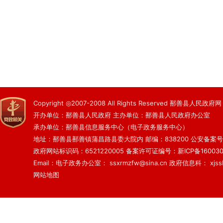
Copyright ◎2007-2008 All Rights Reserved 鄯善县人民政府网
开办单位：鄯善县人民政府 主办单位：鄯善县人民政府办公室
承办单位：鄯善县信息服务中心（电子政务服务中心）
地址：鄯善县鄯善镇蒲昌路县委大院内 邮编：838200
公安备案号：6
政府网站标识码：6521220005
备案许可证编号：新ICP备160030
Email：电子政务办公室： ssxrmzfw@sina.cn 政府信息科： xjsslq
网站地图