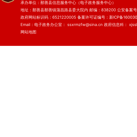
承办单位：鄯善县信息服务中心（电子政务服务中心）
地址：鄯善县鄯善镇蒲昌路县委大院内 邮编：838200
公安备案号：6
政府网站标识码：6521220005
备案许可证编号：新ICP备160030
Email：电子政务办公室： ssxrmzfw@sina.cn 政府信息科： xjsslq
网站地图