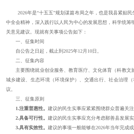
2026年是“十五五”规划
谋篇布局之年
，也是我县
紧贴民
中全会精神，深入践行以人民为中心的发展思想，科学统筹
关意见建议。现就有关事项公告如下：
一、征集时间
自公告之日起，截止到
202
5
年
12月
10
日。
二、征集内容
主要围绕就业创业服务、教育医疗、文化体育（科教文
城乡建设、生态环境（环境保护）、交通出行、社会治理（
议。
三、征集原则
1.注重普惠性。
建议的民生实事应紧紧围绕群众普遍关
2.具备可行性。
建议的民生实事应充分考虑鄯善县发展
3.具有实效性。
建议的事项一般能够在
202
6
年当年完成