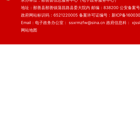
承办单位：鄯善县信息服务中心（电子政务服务中心）
地址：鄯善县鄯善镇蒲昌路县委大院内 邮编：838200
公安备案号：6
政府网站标识码：6521220005
备案许可证编号：新ICP备160030
Email：电子政务办公室： ssxrmzfw@sina.cn 政府信息科： xjsslq
网站地图