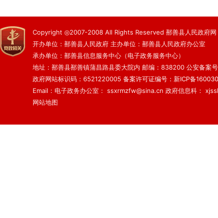
Copyright ◎2007-2008 All Rights Reserved 鄯善县人民政府网
开办单位：鄯善县人民政府 主办单位：鄯善县人民政府办公室
承办单位：鄯善县信息服务中心（电子政务服务中心）
地址：鄯善县鄯善镇蒲昌路县委大院内 邮编：838200
公安备案号：6
政府网站标识码：6521220005
备案许可证编号：新ICP备160030
Email：电子政务办公室： ssxrmzfw@sina.cn 政府信息科： xjsslq
网站地图