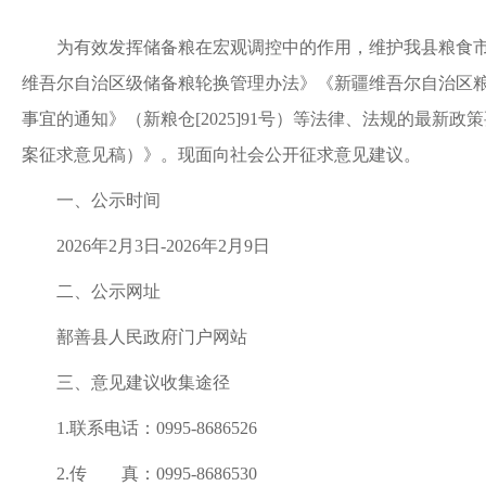
为有效发挥储备粮在宏观调控中的作用，维护我县粮食
维吾尔自治区级储备粮轮换管理办法》《新疆维吾尔自治区
事宜的通知》（新粮仓
[2025]91号）
等法律、法规
的最新政策
案
征求意见稿）》。现面向社会公开征求意见建议。
一、公示时间
202
6
年
2
月
3
日
-202
6
年
2
月
9
日
二、公示网址
鄯善县人民政府门户网站
三、意见建议收集途径
1.联系电话：0995-8686526
2.传 真：0995-8686530