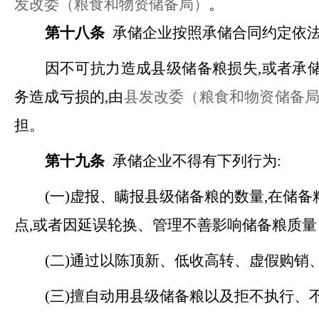
发改委（粮食和物资储备局）
。
第十八条
承储企业按照承储合同约定依
因不可抗力造成县级储备粮损失
,或者承
务造成亏损的,由
县发改委（粮食和物资储备
担。
第十九条
承储企业不得有下列行为
:
(一)虚报、瞒报县级储备粮的数量,在储
点,或者因延误轮换、管理不善影响储备粮质量
(二)通过以陈顶新、低收高转、虚假购销
(三)擅自动用县级储备粮以及拒不执行