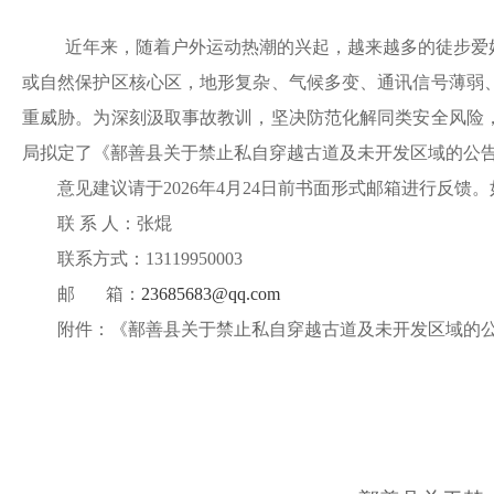
近年来，随着户外运动热潮的兴起，越来越多的徒步爱
或自然保护区核心区，地形复杂、气候多变、通讯信号薄弱
重威胁
。
为深刻汲取事故教训，坚决防范化解同类安全风险
局拟定了《
鄯善县关于禁止私自穿越古道及未开发区域的公
意见建议请于
2026年4月24日前书面形式邮箱进行反
联
系
人：张焜
联系方式：
13119950003
邮
箱：
23685683@qq.com
附件：《鄯善县关于禁止私自穿越古道及未开发区域的