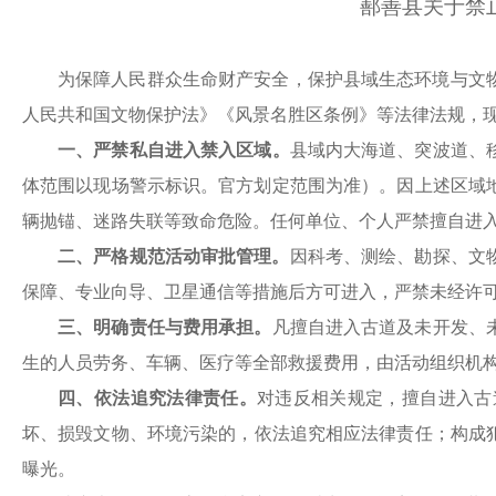
鄯善县关于禁
为保障人民群众生命财产安全，保护县域生态环境与文
人民共和国文物保护法
》
《风景名胜区条例》
等法律法规，
一、
严禁私自进入禁入区域。
县域内大海道、
突波道、
体范围以现场警示标识。官方划定范围为准）
。
因上述区域
辆抛锚、迷路失联等致命危险。任何单位、个人严禁擅自进
二、严格规范活动审批管理。
因科考、
测绘、勘探、
文
保障、专业向导、卫星通信等措施后方可进入，严禁未经许
三、明确责任与费用承担。
凡擅自进入
古道及未开发、
生的人员劳务、车辆、医疗等全部救援费用，由
活动组织机
四、依法追究法律责任。
对
违反相关规定，擅自进入古
坏、损毁文物
、
环境污染
的，
依法追究相应法律责任
；构成
曝光。