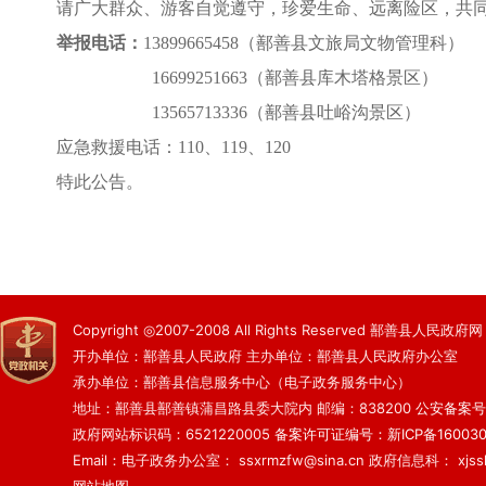
请广大群众、游客自觉遵守，珍爱生命、远离险区，共
举报电话：
13899665458（鄯善县文旅局文物管理科）
16699251663（鄯善县库木塔格景区）
13565713336（鄯善县吐峪沟景区）
应急救援电话：
110、119、120
特此公告。
Copyright ◎2007-2008 All Rights Reserved 鄯善县人民政府网
开办单位：鄯善县人民政府 主办单位：鄯善县人民政府办公室
承办单位：鄯善县信息服务中心（电子政务服务中心）
地址：鄯善县鄯善镇蒲昌路县委大院内 邮编：838200
公安备案号：6
政府网站标识码：6521220005
备案许可证编号：新ICP备160030
Email：电子政务办公室： ssxrmzfw@sina.cn 政府信息科： xjsslq