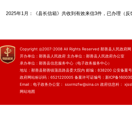
2025年1月：《县长信箱》共收到有效来信3件，已办理（反
Copyright ◎2007-2008 All Rights Reserved 鄯善县人民政府网
开办单位：鄯善县人民政府 主办单位：鄯善县人民政府办公室
承办单位：鄯善县信息服务中心（电子政务服务中心）
地址：鄯善县鄯善镇蒲昌路县委大院内 邮编：838200
公安备案号：6
政府网站标识码：6521220005
备案许可证编号：新ICP备160030
Email：电子政务办公室： ssxrmzfw@sina.cn 政府信息科： xjsslq
网站地图