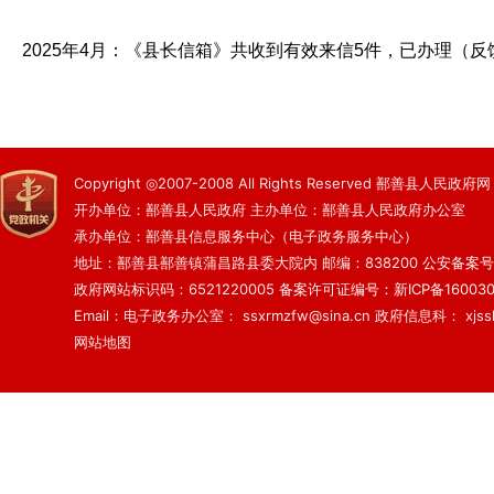
2025年4月：《县长信箱》共收到有效来信5件，已办理（反
Copyright ◎2007-2008 All Rights Reserved 鄯善县人民政府网
开办单位：鄯善县人民政府 主办单位：鄯善县人民政府办公室
承办单位：鄯善县信息服务中心（电子政务服务中心）
地址：鄯善县鄯善镇蒲昌路县委大院内 邮编：838200
公安备案号：6
政府网站标识码：6521220005
备案许可证编号：新ICP备160030
Email：电子政务办公室： ssxrmzfw@sina.cn 政府信息科： xjsslq
网站地图