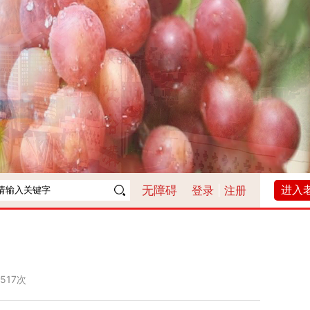
进入
无障碍
登录
|
注册
517次