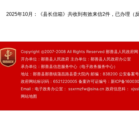
2025年10月：《县长信箱》共收到有效来信2件，已办理（
Copyright ◎2007-2008 All Rights Reserved 鄯善县人民政府网
开办单位：鄯善县人民政府 主办单位：鄯善县人民政府办公室
承办单位：鄯善县信息服务中心（电子政务服务中心）
地址：鄯善县鄯善镇蒲昌路县委大院内 邮编：838200
公安备案号：6
政府网站标识码：6521220005
备案许可证编号：新ICP备160030
Email：电子政务办公室： ssxrmzfw@sina.cn 政府信息科： xjsslq
网站地图