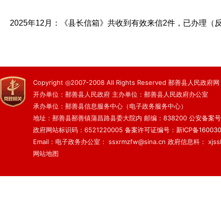
2025年12月：《县长信箱》共收到有效来信2件，已办理（
Copyright ◎2007-2008 All Rights Reserved 鄯善县人民政府网
开办单位：鄯善县人民政府 主办单位：鄯善县人民政府办公室
承办单位：鄯善县信息服务中心（电子政务服务中心）
地址：鄯善县鄯善镇蒲昌路县委大院内 邮编：838200
公安备案号：6
政府网站标识码：6521220005
备案许可证编号：新ICP备160030
Email：电子政务办公室： ssxrmzfw@sina.cn 政府信息科： xjsslq
网站地图