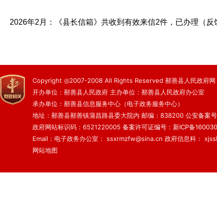
2026年2月：《县长信箱》共收到有效来信2件，已办理（反
Copyright ◎2007-2008 All Rights Reserved 鄯善县人民政府网
开办单位：鄯善县人民政府 主办单位：鄯善县人民政府办公室
承办单位：鄯善县信息服务中心（电子政务服务中心）
地址：鄯善县鄯善镇蒲昌路县委大院内 邮编：838200
公安备案号：6
政府网站标识码：6521220005
备案许可证编号：新ICP备160030
Email：电子政务办公室： ssxrmzfw@sina.cn 政府信息科： xjsslq
网站地图