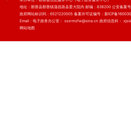
地址：鄯善县鄯善镇蒲昌路县委大院内 邮编：838200
公安备案号：6
政府网站标识码：6521220005
备案许可证编号：新ICP备160030
Email：电子政务办公室： ssxrmzfw@sina.cn 政府信息科： xjsslq
网站地图