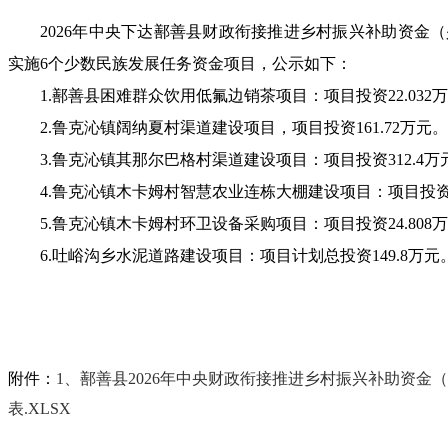
2026年中央
下达鄯善县
财政衔接推进乡村振兴补助资金
（
实施
6个少数民族发展任务资金项目，
公示
如下：
1.
鄯善县困难群众饮用低氟边销茶项目：项目投资
22.03
2.
鲁克沁镇阔纳夏村渠道建设项目，项目投资
161.72万元。
3.
鲁克沁镇其那尔巴格村渠道建设项目：项目投资
312.4
4.
鲁克沁镇木卡姆村智慧农业连栋大棚建设项目：项目投
5.
鲁克沁镇木卡姆村环卫设备采购项目：项目投资
24.80
6.
吐峪沟乡水泥道路建设项目：项目计划总投资
149.8万元
附件：
1、鄯善县2026年中央财政衔接推进乡村振兴补助资金
表.XLSX