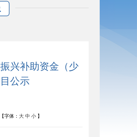
村振兴补助资金（少
项目公示
【字体：
大
中
小
】