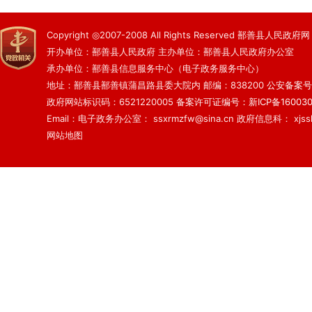
Copyright ◎2007-2008 All Rights Reserved 鄯善县人民政府网
开办单位：鄯善县人民政府 主办单位：鄯善县人民政府办公室
承办单位：鄯善县信息服务中心（电子政务服务中心）
地址：鄯善县鄯善镇蒲昌路县委大院内 邮编：838200
公安备案号：6
政府网站标识码：6521220005
备案许可证编号：新ICP备160030
Email：电子政务办公室： ssxrmzfw@sina.cn 政府信息科： xjsslq
网站地图