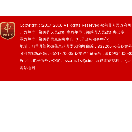
Copyright ◎2007-2008 All Rights Reserved 鄯善县人民政府网
开办单位：鄯善县人民政府 主办单位：鄯善县人民政府办公室
承办单位：鄯善县信息服务中心（电子政务服务中心）
地址：鄯善县鄯善镇蒲昌路县委大院内 邮编：838200
公安备案号：6
政府网站标识码：6521220005
备案许可证编号：新ICP备160030
Email：电子政务办公室： ssxrmzfw@sina.cn 政府信息科： xjsslq
网站地图