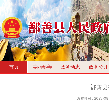
首页
美丽鄯善
政务动态
政务公开
鄯善县
发布时间：
2025-08-