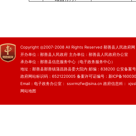
Copyright ◎2007-2008 All Rights Reserved 鄯善县人民政府网
开办单位：鄯善县人民政府 主办单位：鄯善县人民政府办公室
承办单位：鄯善县信息服务中心（电子政务服务中心）
地址：鄯善县鄯善镇蒲昌路县委大院内 邮编：838200
公安备案号：6
政府网站标识码：6521220005
备案许可证编号：新ICP备160030
Email：电子政务办公室： ssxrmzfw@sina.cn 政府信息科： xjsslq
网站地图