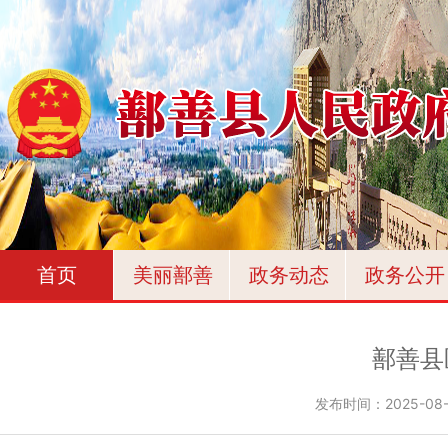
首页
美丽鄯善
政务动态
政务公开
鄯善县
发布时间：
2025-08-