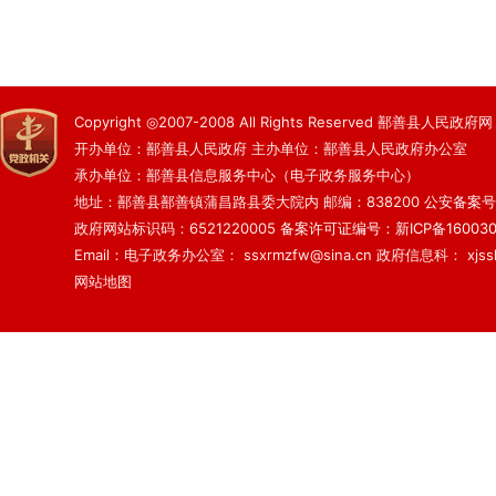
Copyright ◎2007-2008 All Rights Reserved 鄯善县人民政府网
开办单位：鄯善县人民政府 主办单位：鄯善县人民政府办公室
承办单位：鄯善县信息服务中心（电子政务服务中心）
地址：鄯善县鄯善镇蒲昌路县委大院内 邮编：838200
公安备案号：6
政府网站标识码：6521220005
备案许可证编号：新ICP备160030
Email：电子政务办公室： ssxrmzfw@sina.cn 政府信息科： xjsslq
网站地图