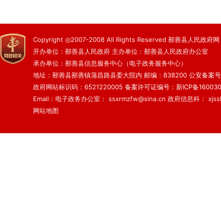
Copyright ◎2007-2008 All Rights Reserved 鄯善县人民政府网
开办单位：鄯善县人民政府 主办单位：鄯善县人民政府办公室
承办单位：鄯善县信息服务中心（电子政务服务中心）
地址：鄯善县鄯善镇蒲昌路县委大院内 邮编：838200
公安备案号：6
政府网站标识码：6521220005
备案许可证编号：新ICP备160030
Email：电子政务办公室： ssxrmzfw@sina.cn 政府信息科： xjsslq
网站地图