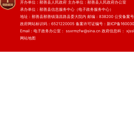
开办单位：鄯善县人民政府 主办单位：鄯善县人民政府办公室
承办单位：鄯善县信息服务中心（电子政务服务中心）
地址：鄯善县鄯善镇蒲昌路县委大院内 邮编：838200
公安备案号：6
政府网站标识码：6521220005
备案许可证编号：新ICP备160030
Email：电子政务办公室： ssxrmzfw@sina.cn 政府信息科： xjsslq
网站地图