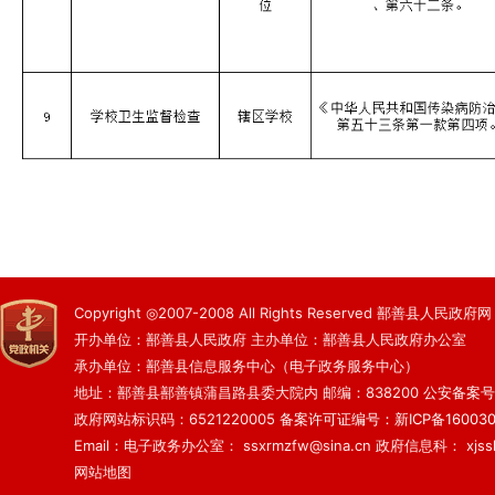
Copyright ◎2007-2008 All Rights Reserved 鄯善县人民政府网
开办单位：鄯善县人民政府 主办单位：鄯善县人民政府办公室
承办单位：鄯善县信息服务中心（电子政务服务中心）
地址：鄯善县鄯善镇蒲昌路县委大院内 邮编：838200
公安备案号：6
政府网站标识码：6521220005
备案许可证编号：新ICP备160030
Email：电子政务办公室： ssxrmzfw@sina.cn 政府信息科： xjsslq
网站地图