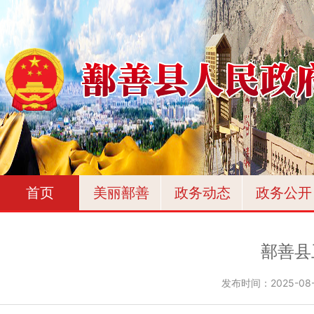
首页
美丽鄯善
政务动态
政务公开
鄯善县
发布时间：
2025-08-