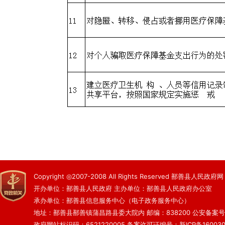
Copyright ◎2007-2008 All Rights Reserved 鄯善县人民政府网
开办单位：鄯善县人民政府 主办单位：鄯善县人民政府办公室
承办单位：鄯善县信息服务中心（电子政务服务中心）
地址：鄯善县鄯善镇蒲昌路县委大院内 邮编：838200
公安备案号：6
政府网站标识码：6521220005
备案许可证编号：新ICP备160030