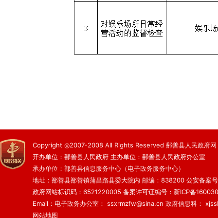
Copyright ◎2007-2008 All Rights Reserved 鄯善县人民政府网
开办单位：鄯善县人民政府 主办单位：鄯善县人民政府办公室
承办单位：鄯善县信息服务中心（电子政务服务中心）
地址：鄯善县鄯善镇蒲昌路县委大院内 邮编：838200
公安备案号：6
政府网站标识码：6521220005
备案许可证编号：新ICP备160030
Email：电子政务办公室： ssxrmzfw@sina.cn 政府信息科： xjsslq
网站地图