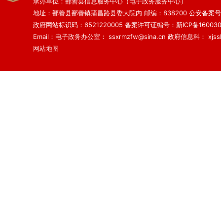
承办单位：鄯善县信息服务中心（电子政务服务中心）
地址：鄯善县鄯善镇蒲昌路县委大院内 邮编：838200
公安备案号：6
政府网站标识码：6521220005
备案许可证编号：新ICP备160030
Email：电子政务办公室： ssxrmzfw@sina.cn 政府信息科： xjsslq
网站地图