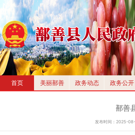
首页
美丽鄯善
政务动态
政务公开
鄯善
发布时间：
2025-08-