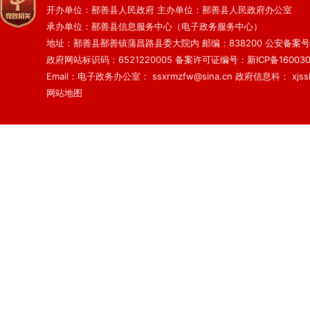
开办单位：鄯善县人民政府 主办单位：鄯善县人民政府办公室
承办单位：鄯善县信息服务中心（电子政务服务中心）
地址：鄯善县鄯善镇蒲昌路县委大院内 邮编：838200
公安备案号：6
政府网站标识码：6521220005
备案许可证编号：新ICP备160030
Email：电子政务办公室： ssxrmzfw@sina.cn 政府信息科： xjsslq
网站地图