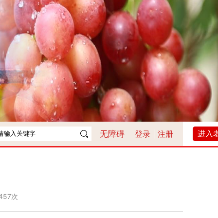
进入
无障碍
登录
|
注册
457次