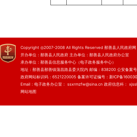
Copyright ◎2007-2008 All Rights Reserved 鄯善县人民政府网
开办单位：鄯善县人民政府 主办单位：鄯善县人民政府办公室
承办单位：鄯善县信息服务中心（电子政务服务中心）
地址：鄯善县鄯善镇蒲昌路县委大院内 邮编：838200
公安备案号：6
政府网站标识码：6521220005
备案许可证编号：新ICP备160030
Email：电子政务办公室： ssxrmzfw@sina.cn 政府信息科： xjsslq
网站地图