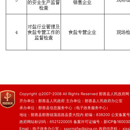
Copyright ◎2007-2008 All Rights Reserved 鄯善县人民政府网
开办单位：鄯善县人民政府 主办单位：鄯善县人民政府办公室
承办单位：鄯善县信息服务中心（电子政务服务中心）
地址：鄯善县鄯善镇蒲昌路县委大院内 邮编：838200
公安备案号：6
政府网站标识码：6521220005
备案许可证编号：新ICP备160030
Email：电子政务办公室： ssxrmzfw@sina.cn 政府信息科： xjsslq