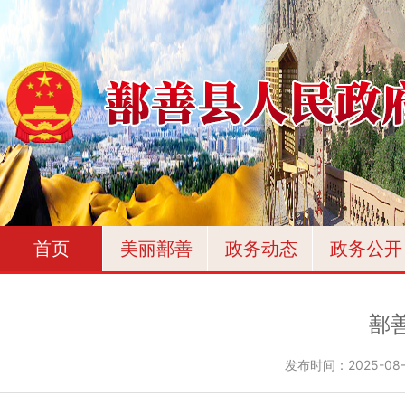
首页
美丽鄯善
政务动态
政务公开
鄯
发布时间：
2025-08-