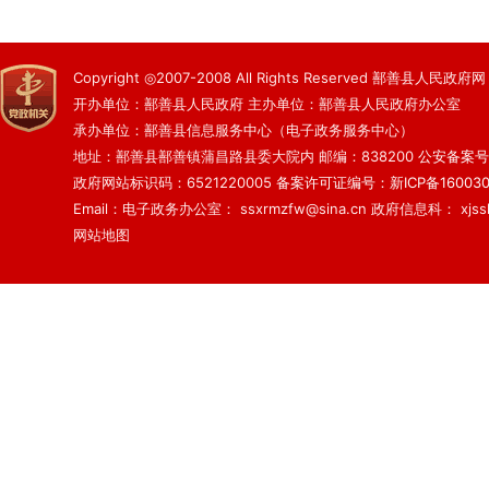
Copyright ◎2007-2008 All Rights Reserved 鄯善县人民政府网
开办单位：鄯善县人民政府 主办单位：鄯善县人民政府办公室
承办单位：鄯善县信息服务中心（电子政务服务中心）
地址：鄯善县鄯善镇蒲昌路县委大院内 邮编：838200
公安备案号：6
政府网站标识码：6521220005
备案许可证编号：新ICP备160030
Email：电子政务办公室： ssxrmzfw@sina.cn 政府信息科： xjsslq
网站地图